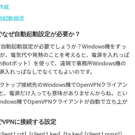
n作成
自動起動設定
sでなぜ自動起動設定が必要か？
ぜ自動起動設定が必要でしょうか？Windows機をずっ
が、電気代や発熱のことを考えると、電源を入れっぱ
hBotボット）を使って、遠隔で事務所Windows機の
源入れっぱなしでなくてもよいのです。
ップ接続先のWindows機でOpenVPNクライアン
いと、電源だけ入っても意味がありませんからね。とい
dows機でOpenVPNクライアントが自動で立ち上が
でVPNに接続する設定
t], [client1.key], [ta.key],[client1.ovpn]）