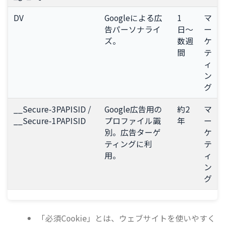
DV
Googleによる広
1
マ
告パーソナライ
日〜
ー
ズ。
数週
ケ
間
テ
ィ
ン
グ
__Secure-3PAPISID /
Google広告用の
約2
マ
__Secure-1PAPISID
プロファイル識
年
ー
別。広告ターゲ
ケ
ティングに利
テ
用。
ィ
ン
グ
「必須Cookie」とは、ウェブサイトを使いやすく