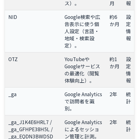
ス）。
月
報
NID
Google検索や広
約6
設
告表示に使う個
か月
定
人設定（言語・
情
地域・検索設
報
定）。
OTZ
YouTubeや
約1
設
Googleサービス
か月
定
の最適化（閲覧
情
体験向上）。
報
_ga
Google Analytics
2年
統
で訪問者を識
計
別。
_ga_J1K4E6HRL7 /
Google Analytics
2年
統
_ga_GFHPE38H5L /
によるセッショ
計
_ga_EQDN3BWDSD
ン管理と計測。