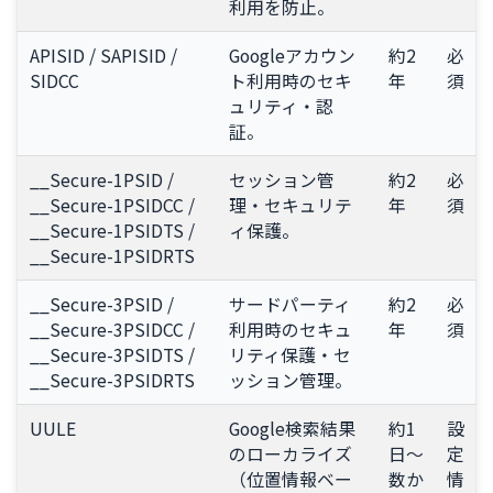
利用を防止。
APISID / SAPISID /
Googleアカウン
約2
必
SIDCC
ト利用時のセキ
年
須
ュリティ・認
証。
__Secure-1PSID /
セッション管
約2
必
__Secure-1PSIDCC /
理・セキュリテ
年
須
__Secure-1PSIDTS /
ィ保護。
__Secure-1PSIDRTS
__Secure-3PSID /
サードパーティ
約2
必
__Secure-3PSIDCC /
利用時のセキュ
年
須
__Secure-3PSIDTS /
リティ保護・セ
__Secure-3PSIDRTS
ッション管理。
UULE
Google検索結果
約1
設
のローカライズ
日〜
定
（位置情報ベー
数か
情