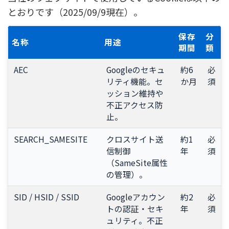
とおりです（2025/09/9現在）。
保存
分
名称
用途
期間
類
AEC
Googleのセキュ
約6
必
リティ機能。セ
か月
須
ッション維持や
不正アクセス防
止。
SEARCH_SAMESITE
クロスサイト送
約1
必
信制御
年
須
（SameSite属性
の管理）。
SID / HSID / SSID
Googleアカウン
約2
必
トの認証・セキ
年
須
ュリティ。不正