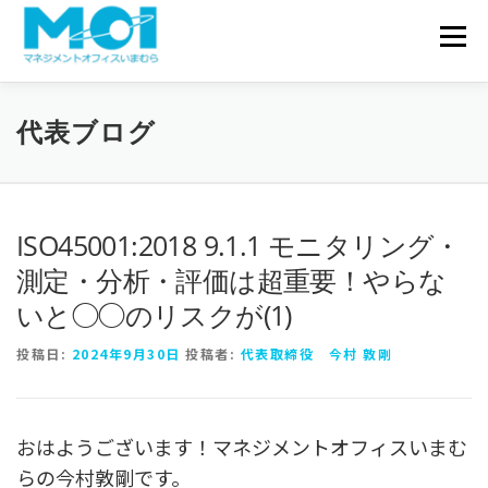
コンテンツへスキップ
会社概要
メニュ
サービス一覧
実績・事例
代表ブログ
お問い合わせ
代表ブログ
ISO45001:2018 9.1.1 モニタリング・
測定・分析・評価は超重要！やらな
いと◯◯のリスクが(1)
投稿日:
2024年9月30日
投稿者:
代表取締役 今村 敦剛
おはようございます！マネジメントオフィスいまむ
らの今村敦剛です。