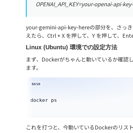
OPENAI_API_KEY=your-openai-api-key-
your-gemini-api-key-hereの部
えたら、Ctrl + X を押して、Y を押して、En
Linux (Ubuntu) 環境での設定方法
まず、Dockerがちゃんと動いているか確
ます。
これを打つと、今動いているDockerのリストが