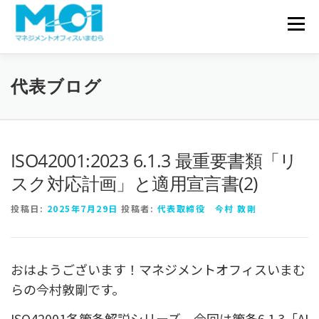
コンテンツへスキップ
会社概要
メニュ
サービス一覧
実績・事例
代表ブログ
お問い合わせ
代表ブログ
ISO42001:2023 6.1.3 最重要書類「リ
スク対応計画」と適用宣言書(2)
投稿日:
2025年7月29日
投稿者:
代表取締役 今村 敦剛
おはようございます！マネジメントオフィスいまむ
らの今村敦剛です。
ISO42001各箇条解説シリーズ、今回は箇条6.1.3「AI