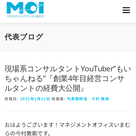
コンテンツへスキップ
会社概要
メニュ
サービス一覧
実績・事例
代表ブログ
お問い合わせ
代表ブログ
現場系コンサルタントYouTuber”もい
ちゃんねる”『創業4年目経営コンサ
ルタントの経費大公開』
投稿日:
2021年1月11日
投稿者:
代表取締役 今村 敦剛
おはようございます！マネジメントオフィスいまむ
らの今村敦剛です。