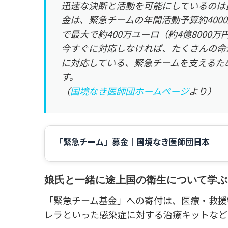
迅速な決断と活動を可能にしているのは
金は、緊急チームの年間活動予算約400
で最大で約400万ユーロ（約4億8000
今すぐに対応しなければ、たくさんの命
に対応している、緊急チームを支えるた
す。
（
国境なき医師団ホームページ
より）
「緊急チーム」募金｜国境なき医師団日本
娘氏と一緒に途上国の衛生について学ぶ
「緊急チーム基金」への寄付は、
医療・救援
レラといった感染症に対する治療キットなど