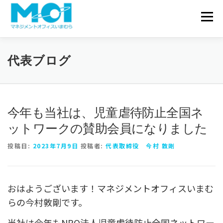
コンテンツへスキップ
会社概要
メニュ
サービス一覧
実績・事例
代表ブログ
お問い合わせ
代表ブログ
今年も当社は、児童虐待防止全国ネ
ットワークの賛助会員になりました
投稿日:
2023年7月9日
投稿者:
代表取締役 今村 敦剛
おはようございます！マネジメントオフィスいまむ
らの今村敦剛です。
当社は今年もNPO法人児童虐待防止全国ネットワー