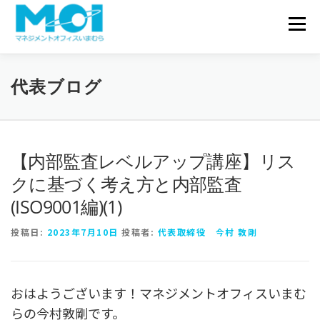
コンテンツへスキップ
会社概要
メニュ
サービス一覧
実績・事例
代表ブログ
お問い合わせ
代表ブログ
【内部監査レベルアップ講座】リス
クに基づく考え方と内部監査
(ISO9001編)(1)
投稿日:
2023年7月10日
投稿者:
代表取締役 今村 敦剛
おはようございます！マネジメントオフィスいまむ
らの今村敦剛です。