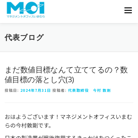
コンテンツへスキップ
会社概要
メニュ
サービス一覧
実績・事例
代表ブログ
お問い合わせ
代表ブログ
まだ数値目標なんて立ててるの？数
値目標の落とし穴(3)
投稿日:
2024年7月31日
投稿者:
代表取締役 今村 敦剛
おはようございます！マネジメントオフィスいまむ
らの今村敦剛です。
日本の製造業が戦後復興するきっかけをつくったこ