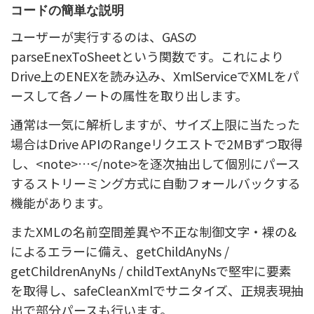
コードの簡単な説明
ユーザーが実行するのは、GASの
parseEnexToSheetという関数です。これにより
Drive上のENEXを読み込み、XmlServiceでXMLをパ
ースして各ノートの属性を取り出します。
通常は一気に解析しますが、サイズ上限に当たった
場合はDrive APIのRangeリクエストで2MBずつ取得
し、<note>…</note>を逐次抽出して個別にパース
するストリーミング方式に自動フォールバックする
機能があります。
またXMLの名前空間差異や不正な制御文字・裸の&
によるエラーに備え、getChildAnyNs /
getChildrenAnyNs / childTextAnyNsで堅牢に要素
を取得し、safeCleanXmlでサニタイズ、正規表現抽
出で部分パースも行います。