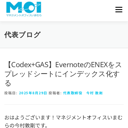
コンテンツへスキップ
会社概要
メニュ
サービス一覧
実績・事例
代表ブログ
お問い合わせ
代表ブログ
【Codex+GAS】EvernoteのENEXをス
プレッドシートにインデックス化す
る
投稿日:
2025年8月29日
投稿者:
代表取締役 今村 敦剛
おはようございます！マネジメントオフィスいまむ
らの今村敦剛です。