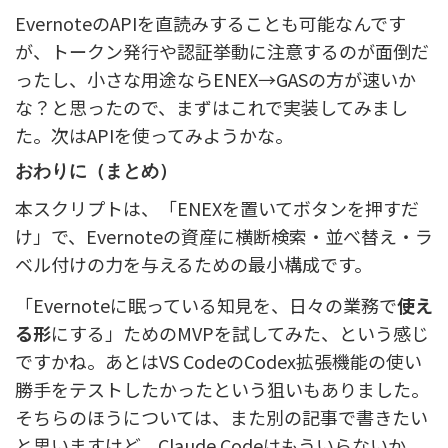
EvernoteのAPIを直読みすることも可能なんです
が、トークン発行や認証挙動に注意するのが面倒だ
ったし、小さな用途ならENEX→GASの方が速いか
な？と思ったので、まずはこれで実装してみまし
た。次はAPIを使ってみようかな。
おわりに（まとめ）
本スクリプトは、「ENEXを置いてボタンを押すだ
け」で、Evernoteの資産に横断検索・並べ替え・ラ
ベル付けの力を与えるための最小構成です。
「Evernoteに眠っている知見を、日々の業務で
使え
る形
にする」ためのMVPを試してみた、という感じ
ですかね。あとはVS CodeのCodex拡張機能の使い
勝手をテストしたかったという狙いもありました。
そちらのほうについては、また別の記事で書きたい
と思いますけど、Claude Codeはもういらないか