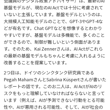
会議員の
デジタル政策アドバイザー）は
、最新のAI
基盤モデルが、現在のAI Actでは十分に考慮されて
いないと主張しています。基盤モデルというのは、
大規模
人工知能
モデルのことで、GPT-3やGPT-4な
どが有名です。Chat GPTなどを想像するとわかり
やすいですが、基盤モデルは
多機能で、多くのこと
ができるので、制御が難しいという側面がありま
す。そのため、Kai Zennerさんは、AI Actがこれら
の最新の基盤モデルもちゃんと考慮に入れるように
改善することを提案しています。
2つ目は、ドイツのシンクタンク研究員である
Pegah MahamさんとSabrina Küspertさんが書いた
レポートの話です。このお二人は、AI ActがAIのリ
スクをもっと理解していなければならないと言って
います（例えば、AIが予測できない行動をとる可能
性や、AIが悪用される可能性、そして、AIが社会の