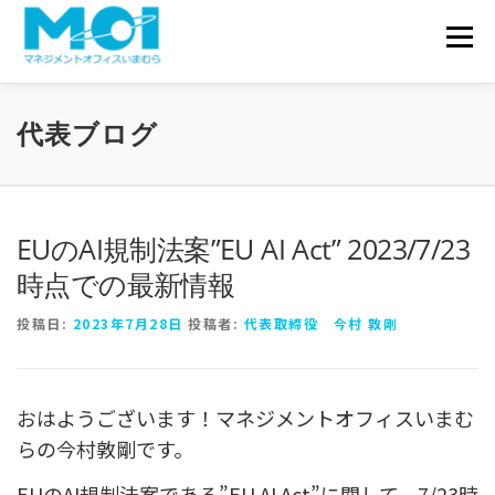
コンテンツへスキップ
会社概要
メニュ
サービス一覧
実績・事例
代表ブログ
お問い合わせ
代表ブログ
EUのAI規制法案”EU AI Act” 2023/7/23
時点での最新情報
投稿日:
2023年7月28日
投稿者:
代表取締役 今村 敦剛
おはようございます！マネジメントオフィスいまむ
らの今村敦剛です。
EUのAI規制法案である”EU AI Act”に関して、7/23時