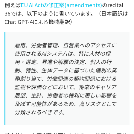
例えば
EU AI Actの修正案(amendments)
のrecital
36では、以下のように書いています。（日本語訳は
Chat GPT-4による機械翻訳）
雇用、労働者管理、自営業へのアクセスに
使用される
AI
システムは、特に人材の採
用・選定、昇進や解雇の決定、個人の行
動、特性、生体データに基づいた個別の業
務割り当て、労働関連の契約関係における
監視や評価などにおいて、将来のキャリア
展望、生計、労働者の権利に著しい影響を
及ぼす可能性があるため、高リスクとして
分類されるべきです。